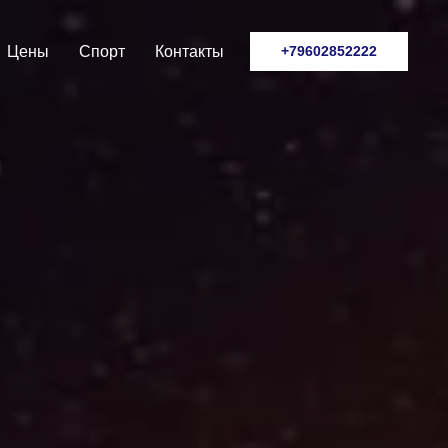
Цены
Спорт
Контакты
+79602852222