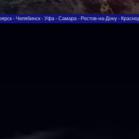
фа - Самара - Ростов-на-Дону - Краснодар - Омск - Воронеж 