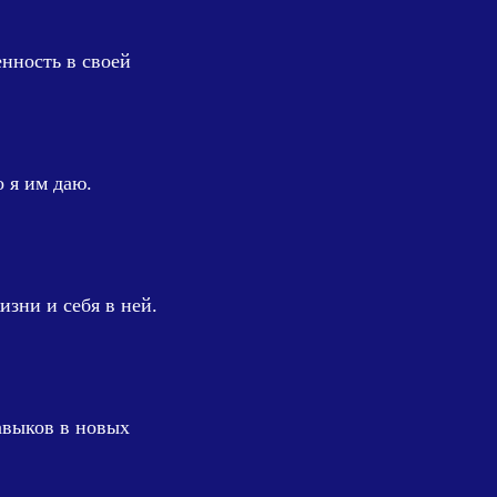
енность в своей
о я им даю.
зни и себя в ней.
авыков в новых