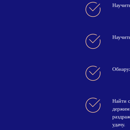
Научить
Научить
Обнару
Найти с
держим 
раздраж
удачу.