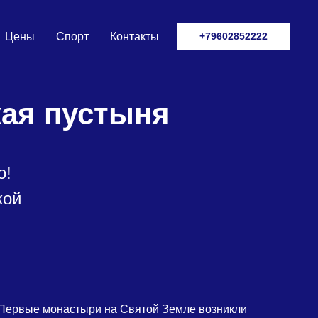
Цены
Спорт
Контакты
+79602852222
кая пустыня
о!
кой
Первые монастыри на Святой Земле возникли