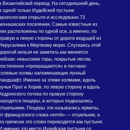
в Византийский период. На сегодняшний день,
в одной только Иудейской пустыне
археологами открыто и исследовано 73
монашеских поселения. Самые известные из
них расположены по одной оси, а именно, по
правую и левую стороны от дороги ведущей из
Иерусалима к Мертвому морю. Спускаясь этой
дорогой нельзя не заметить как меняется
пейзаж: невысокие горы, покрытые лесом,
постепенно «превращаются» в песчано-
солевые холмы напоминающие лунный
ландшафт. Именно за этими холмами, вдоль
ручья Прат и Хорив, по левую сторону и вдоль
Кедронского потока по правую сторону
находятся пещеры, в которых подвизались
отшельники. Пещеры эти назывались ермиты,
от французского слова «ermit» — отшельник, а
по-гречески это слово переводится как пустыня.
И именно это место Иудейская пустыня со