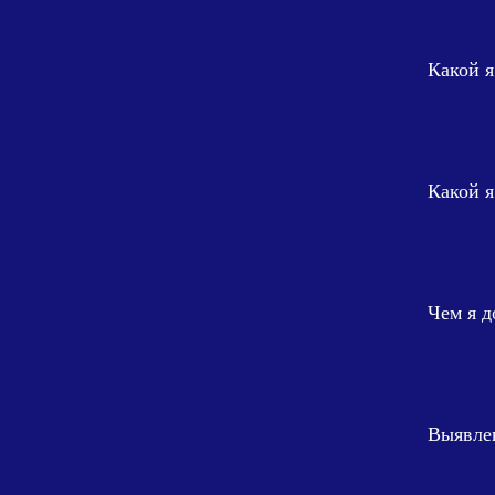
Какой я
Какой я
Чем я д
Выявлен