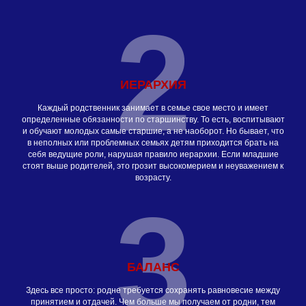
2
ИЕРАРХИЯ
Каждый родственник занимает в семье свое место и имеет
определенные обязанности по старшинству. То есть, воспитывают
и обучают молодых самые старшие, а не наоборот. Но бывает, что
в неполных или проблемных семьях детям приходится брать на
себя ведущие роли, нарушая правило иерархии. Если младшие
стоят выше родителей, это грозит высокомерием и неуважением к
возрасту.
3
БАЛАНС
Здесь все просто: родне требуется сохранять равновесие между
принятием и отдачей. Чем больше мы получаем от родни, тем