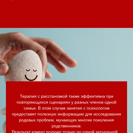
Терапия с расстановкой также эффективна при
повторяющихся сценариях у разных членов одной
семьи. В этом случае занятия с психологом
предоставят полезную информацию для исследования
родовых проблем, мучающих многие поколения
родственников.
Результат клиент получит только по одной актуальной