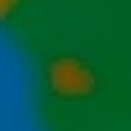
CRISIS
КОНТАКТЫ
+79602852222