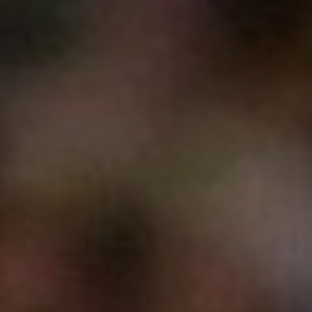
CRISIS
КОНТАКТЫ
+79602852222