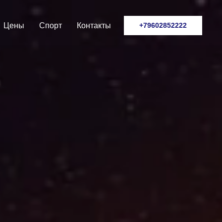
Цены
Спорт
Контакты
+79602852222