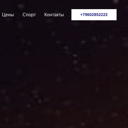
Цены
Спорт
Контакты
+79602852222