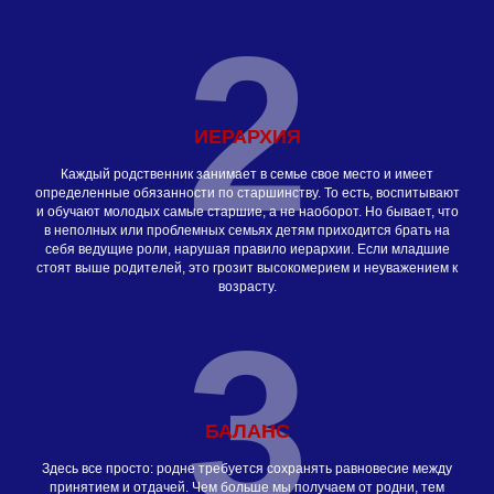
2
ИЕРАРХИЯ
Каждый родственник занимает в семье свое место и имеет
определенные обязанности по старшинству. То есть, воспитывают
и обучают молодых самые старшие, а не наоборот. Но бывает, что
в неполных или проблемных семьях детям приходится брать на
себя ведущие роли, нарушая правило иерархии. Если младшие
стоят выше родителей, это грозит высокомерием и неуважением к
возрасту.
3
БАЛАНС
Здесь все просто: родне требуется сохранять равновесие между
принятием и отдачей. Чем больше мы получаем от родни, тем